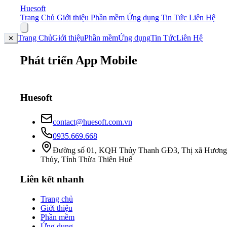
Huesoft
Trang Chủ
Giới thiệu
Phần mềm
Ứng dụng
Tin Tức
Liên Hệ
Trang Chủ
Giới thiệu
Phần mềm
Ứng dụng
Tin Tức
Liên Hệ
✕
Phát triển App Mobile
Huesoft
contact@huesoft.com.vn
0935.669.668
Đường số 01, KQH Thủy Thanh GĐ3, Thị xã Hương
Thủy, Tỉnh Thừa Thiên Huế
Liên kết nhanh
Trang chủ
Giới thiệu
Phần mềm
Ứng dụng